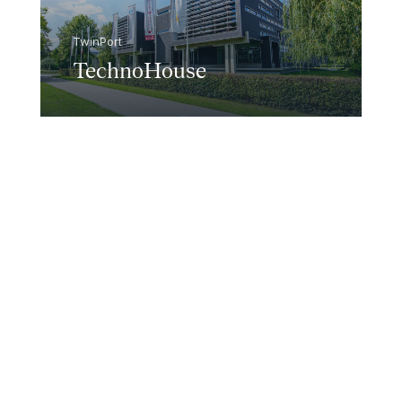
TwinPort
TechnoHouse