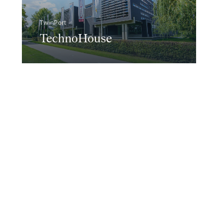
TwinPort
TechnoHouse